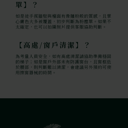
單】？
如是徒手摸牆壁與檯面有像麵粉般的質感，且掌
心膚色大多被覆蓋，初步判斷為粉塵單。如果不
太確定，也可以拍攝照片提供客服協助判斷。
【高處/窗戶清潔】？
為考量人員安全，如有高處清潔請協助準備穩固
的梯子；如是窗戶外部未有防護窗台，且窗框低
於腰部，則判斷難以清潔，會建議另外預約可使
用擦窗器械的時間。